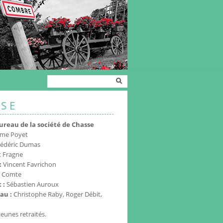
Formulaire de
Rechercher
recherche
SSE
reau de la société de Chasse
ume Poyet
édéric Dumas
t Fragne
:
Vincent Favrichon
 Comte
t :
Sébastien Auroux
au :
Christophe Raby, Roger Débit,
jeunes retraités.