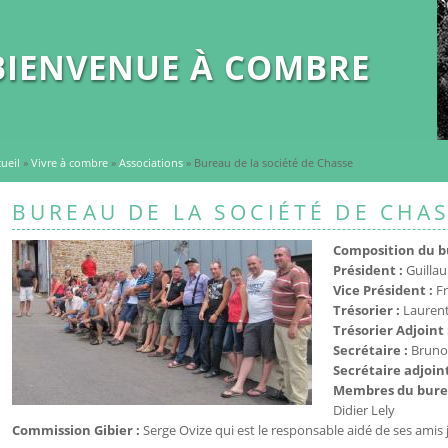
BIENVENUE À COMBRE
ueil
»
Vivre à combre
»
Associations
» Bureau de la société de Chasse
BUREAU DE LA SOCIÉTÉ DE CHA
Composition du bu
Président :
Guilla
Vice Président :
Fr
Trésorier :
Lauren
Trésorier Adjoint 
Secrétaire :
Bruno
Secrétaire adjoin
Membres du bure
Didier Lely
Commission Gibier :
Serge Ovize qui est le responsable aidé de ses amis 