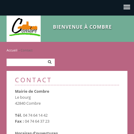
BIENVENUE À COMBRE
Vous êtes ici
Accueil
» Contact
Formulaire de recherche
Rechercher
CONTACT
Mairie de Combre
Le bourg
42840 Combre
Tél.
04 74 64 14 42
Fax :
04 74 64 37 23
Horaires d'ouvertures