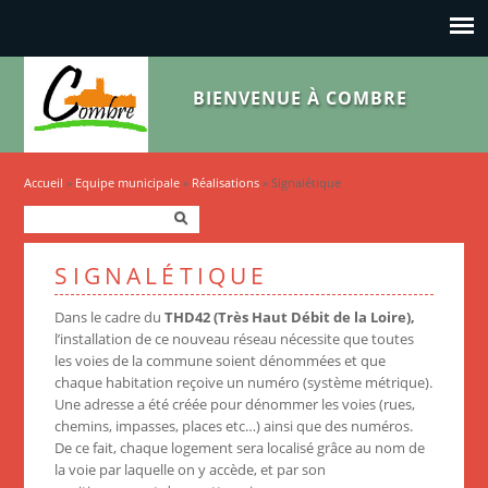
BIENVENUE À COMBRE
Vous êtes ici
Accueil
»
Equipe municipale
»
Réalisations
» Signalétique
Formulaire de recherche
Rechercher
SIGNALÉTIQUE
Dans le cadre du
THD42 (Très Haut Débit de la Loire),
l’installation de ce nouveau réseau nécessite que toutes
les voies de la commune soient dénommées et que
chaque habitation reçoive un numéro (système métrique).
Une adresse a été créée pour dénommer les voies (rues,
chemins, impasses, places etc…) ainsi que des numéros.
De ce fait, chaque logement sera localisé grâce au nom de
la voie par laquelle on y accède, et par son