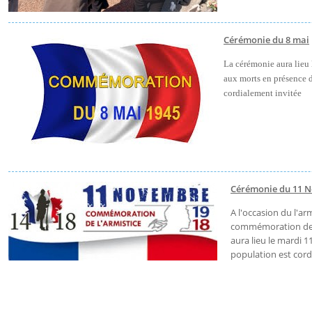
Cérémonie du 8 mai
La cérémonie aura lieu
aux morts en présence 
cordialement invitée
Cérémonie du 11 
A l'occasion du l'a
commémoration de la
aura lieu le mardi 
population est cord